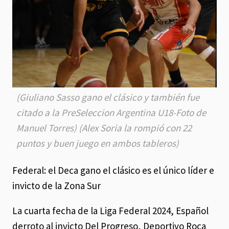
(Giuliano Sasso gano el clásico y también fue
citado a la PreSeleccion Argentina U18-Foto de
Manuel Torres) (Alex Soria la rompió con 22
puntos y buen juego en ambos tableros)
Federal: el Deca gano el clásico es el único líder e
invicto de la Zona Sur
La cuarta fecha de la Liga Federal 2024, Español
derroto al invicto Del Progreso, Deportivo Roca