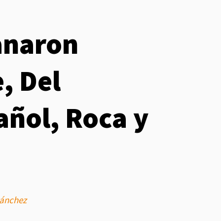
anaron
, Del
añol, Roca y
ánchez