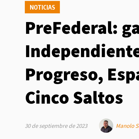
NOTICIAS
PreFederal: g
Independiente
Progreso, Esp
Cinco Saltos
30 de septiembre de 2023
Manolo S