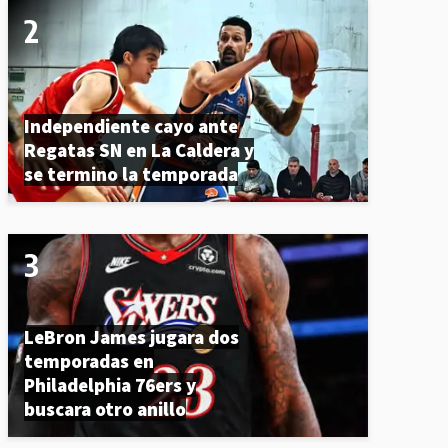
Independiente cayo ante
Regatas SN en La Caldera y
se termino la temporada
LeBron James jugara dos
temporadas en
Philadelphia 76ers y
buscara otro anillo