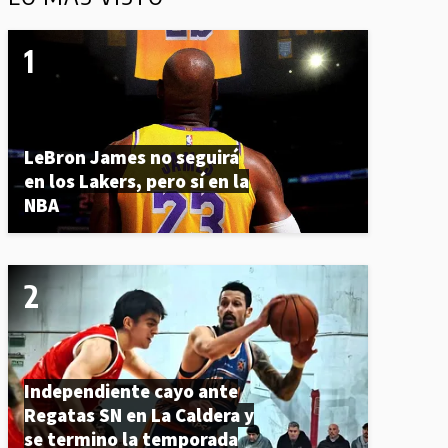
LeBron James no seguirá
en los Lakers, pero sí en la
NBA
Independiente cayo ante
Regatas SN en La Caldera y
se termino la temporada